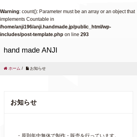
Warning
: count(): Parameter must be an array or an object that
implements Countable in
/home/anji196/anji.handmade.jp/public_html/wp-
includes/post-template.php
on line
293
hand made ANJI
ホーム
/
お知らせ
お知らせ
・原則年中無休で制作・販売を行っています。